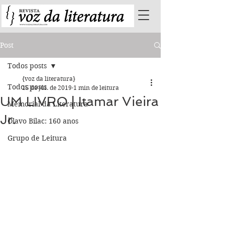
Post
Todos posts
{voz da literatura}
Todos posts
15 de jul. de 2019
1 min de leitura
UM LIVRO | Itamar Vieira
Memorial da Literatura
Jr.
Olavo Bilac: 160 anos
Grupo de Leitura