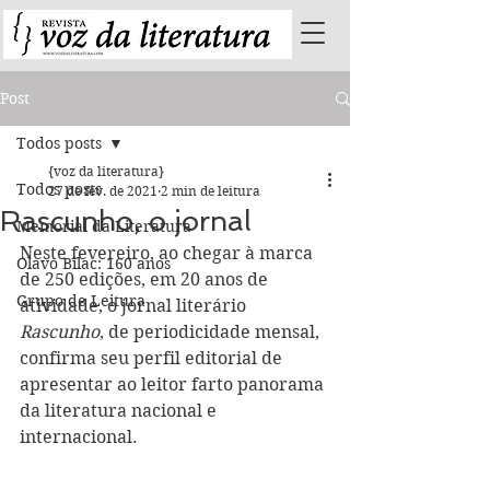
Post
Todos posts
{voz da literatura}
Todos posts
27 de fev. de 2021
2 min de leitura
Rascunho, o jornal
Memorial da Literatura
Neste fevereiro, ao chegar à marca 
Olavo Bilac: 160 anos
de 250 edições, em 20 anos de 
Grupo de Leitura
atividade, o jornal literário 
Rascunho
, de periodicidade mensal, 
confirma seu perfil editorial de 
apresentar ao leitor farto panorama 
da literatura nacional e 
internacional.