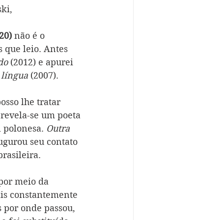
ki,
20)
 não é o 
 que leio. Antes 
do 
(2012) e apurei 
 língua 
(2007).
sso lhe tratar 
 revela-se um poeta 
 polonesa. 
Outra 
ugurou seu contato 
rasileira.
 por meio da 
ais constantemente 
 por onde passou, 