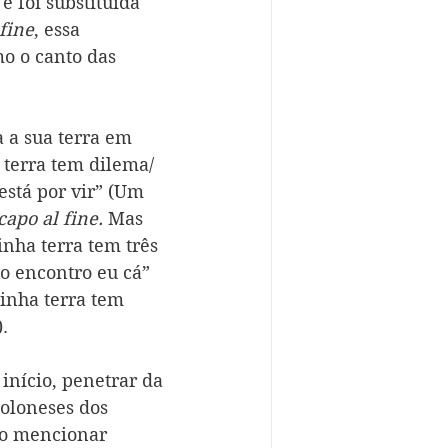
e foi substituída 
fine
, essa 
o o canto das 
 a sua terra em 
 terra tem dilema/ 
está por vir” (Um 
capo al fine.
 Mas 
nha terra tem três 
o encontro eu cá” 
inha terra tem 
.
início, penetrar da 
poloneses dos 
so mencionar 