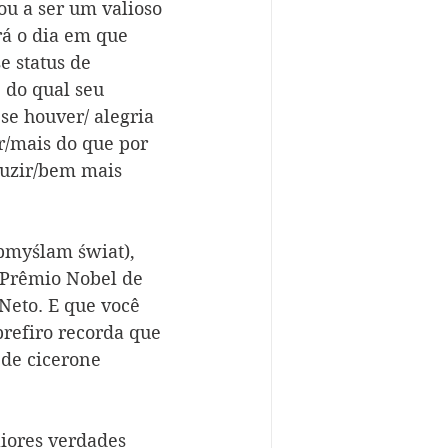
u a ser um valioso 
rá o dia em que 
 status de 
 do qual seu 
se houver/ alegria 
r/mais do que por 
duzir/bem mais 
bmyślam świat
), 
 Prêmio Nobel de 
Neto. E que você 
prefiro recorda que 
 de cicerone 
iores verdades 