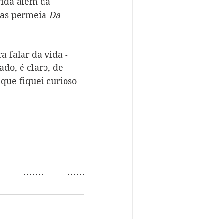
vida além da 
das permeia 
Da 
 falar da vida - 
do, é claro, de 
que fiquei curioso 