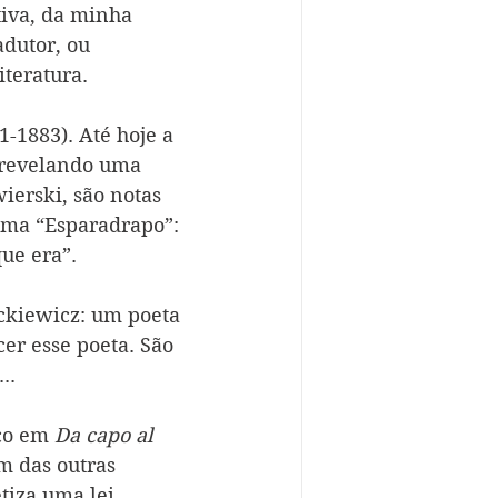
iva, da minha 
adutor, ou 
teratura. 
1883). Até hoje a 
 revelando uma 
ierski, são notas 
ema “Esparadrapo”: 
que era”.
ckiewicz: um poeta 
er esse poeta. São 
..
co em 
Da capo al 
ém das outras 
tiza uma lei 