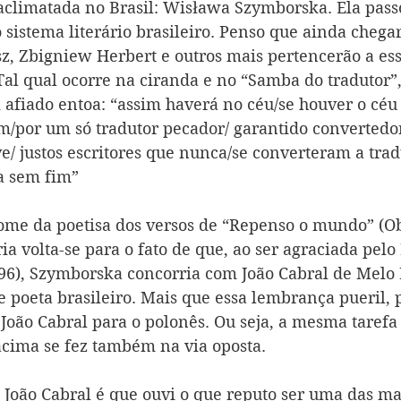
aclimatada no Brasil: Wisława Szymborska. Ela passo
 sistema literário brasileiro. Penso que ainda chega
z, Zbigniew Herbert e outros mais pertencerão a esse
al qual ocorre na ciranda e no “Samba do tradutor”,
afiado entoa: “assim haverá no céu/se houver o céu 
im/por um só tradutor pecador/ garantido convertedo
e/ justos escritores que nunca/se converteram a tra
ia sem fim”
ome da poetisa dos versos de “Repenso o mundo” (
O
 volta-se para o fato de que, ao ser agraciada pelo
996), Szymborska concorria com João Cabral de Melo 
e poeta brasileiro. Mais que essa lembrança pueril, 
 João Cabral para o polonês. Ou seja, a mesma tarefa
cima se fez também na via oposta.
 João Cabral é que ouvi o que reputo ser uma das ma