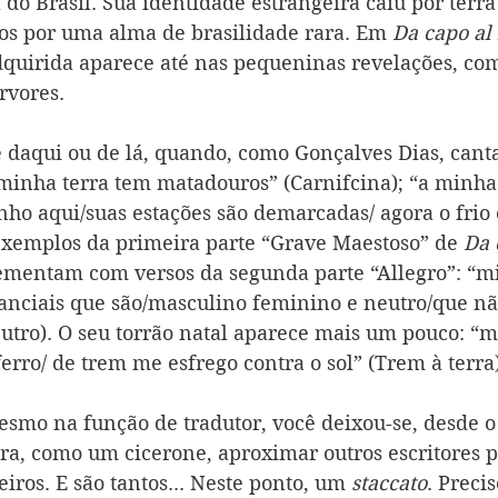
 do Brasil. Sua identidade estrangeira caiu por terra 
s por uma alma de brasilidade rara. Em 
Da capo al 
dquirida aparece até nas pequeninas revelações, com
rvores. 
e daqui ou de lá, quando, como Gonçalves Dias, canta
“minha terra tem matadouros” (Carnifcina); “a minha
nho aqui/suas estações são demarcadas/ agora o frio 
exemplos da primeira parte “Grave Maestoso” de 
Da 
mentam com versos da segunda parte “Allegro”: “mi
anciais que são/masculino feminino e neutro/que nã
utro). O seu torrão natal aparece mais um pouco: “m
erro/ de trem me esfrego contra o sol” (Trem à terra)
esmo na função de tradutor, você deixou-se, desde o 
para, como um cicerone, aproximar outros escritores 
leiros. E são tantos... Neste ponto, um 
staccato
. Preci