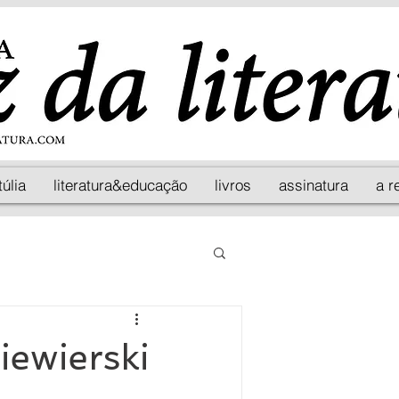
túlia
literatura&educação
livros
assinatura
a r
iewierski