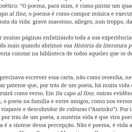
 poético: “O poema, para mim, é como pintar um quad
po al fine,
 o poema é como compor música e execut
uta da vida: grave maestoso, allegro, non troppo, da
r muitas páginas enfatizando toda a sua experiênci
nda mais quando abrimos sua 
História da literatura 
eria constar na biblioteca de todos aqueles que se d
, precisava escrever essa carta, não como resenha, ne
ar patente que, por trás de um poeta, há muita vida 
truirá como verso. Em 
Da capo al fine
, outras evidên
s, o poeta na família e entre amigos, como nos verso
 viajante e descobridor de culturas (“Aurinko”). Por i
 por trás de um poeta, a matéria vida é que vira poe
ra é a síntese dessa percepção. Não é poema, é vida a