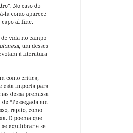
ro”. No caso do 
á-la como aparece 
 capo al fine.
a de vida no campo 
polonesa
, um desses 
evotam à literatura 
m como crítica, 
e esta importa para 
cias dessa premissa 
s de “Pessegada em 
sso, repito, como 
sia. O poema que 
 se equilibrar e se 