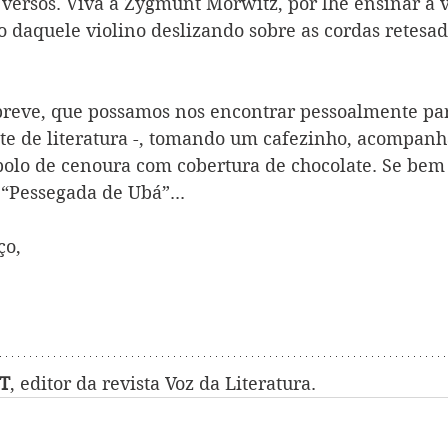
versos. Viva a Zygmunt Morwitz, por lhe ensinar a 
o daquele violino deslizando sobre as cordas retesa
breve, que possamos nos encontrar pessoalmente para
e de literatura -, tomando um cafezinho, acompanha
bolo de cenoura com cobertura de chocolate. Se bem 
 “Pessegada de Ubá”...
ço,
T
, editor da revista Voz da Literatura.