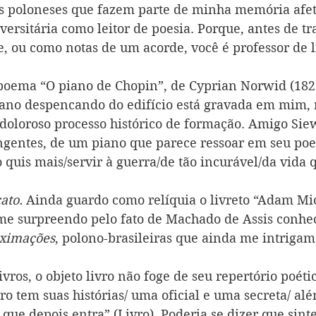
s poloneses que fazem parte de minha memória afet
ersitária como leitor de poesia. Porque, antes de tr
, ou como notas de um acorde, você é professor de li
oema “O piano de Chopin”, de Cyprian Norwid (1821-
ano despencando do edifício está gravada em mim,
 doloroso processo histórico de formação. Amigo Siew
ngentes, de um piano que parece ressoar em seu po
 quis mais/servir à guerra/de tão incurável/da vida 
ato. 
Ainda guardo como relíquia o livreto “Adam Mi
me surpreendo pelo fato de Machado de Assis conhec
ximações
, polono-brasileiras que ainda me intrigam.
ivros, o objeto livro não foge de seu repertório poéti
vro tem suas histórias/ uma oficial e uma secreta/ al
ue depois entra” (Livro). Poderia se dizer que sinte