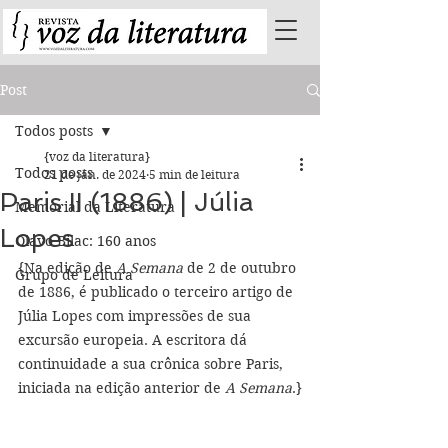
Post
Todos posts
{voz da literatura}
Todos posts
21 de jan. de 2024
5 min de leitura
Paris II (1886) | Júlia
Memorial da Literatura
Lopes
Olavo Bilac: 160 anos
{Na edição de 
A Semana 
de 2 de outubro 
Grupo de Leitura
de 1886, é publicado o terceiro artigo de 
Júlia Lopes com impressões de sua 
excursão europeia. A escritora dá 
continuidade a sua crônica sobre Paris, 
iniciada na edição anterior de 
A Semana
.}