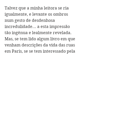
Talvez que a minha leitora se ria 
igualmente, e levante os ombros 
num gesto de desdenhosa 
incredulidade... a esta impressão 
tão ingênua e lealmente revelada. 
Mas, se tem lido algum livro em que 
venham descrições da vida das ruas 
em Paris, se se tem interessado pela 
pobre avó que leva carinhosamente 
a netinha ao passeio, onde há 
música, onde os operários à vontade 
se divertem conversando, onde as 
Mamãs levam os seus bebês para 
fazê-los respirar o ar perfumado e 
correr na areia, e onde as senhoras 
de vestido de seda sentam-se ao lado 
das de avental de chita, - se leu com 
atenção esses livros, há de 