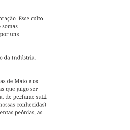
ação. Esse culto 
e somas 
 por uns 
 da Indústria. 
as de Maio e os 
s que julgo ser 
a, de perfume sutil 
 nossas conhecidas) 
entas peônias, as 