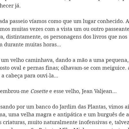
hecer já.
cada passeio víamos como que um lugar conhecido. A
s muitas vezes com a vista um ou outro passeante 
a, distintamente, os personagens dos livros que n
m durante muitas horas...
s um velho caminhava, dando a mão a uma pequena,
 rosto oval e pernas finas; olhavam-se com meiguice. 
a cabeça para ouvi-la...
lembrou-me 
Cosette
 e esse velho, Jean Valjean…
ssando por um banco do Jardim das Plantas, vimos aí
ma, uma velha magra e antipática e um burguês de ar 
 criaturas, muito naturalmente inofensivas e, talvez