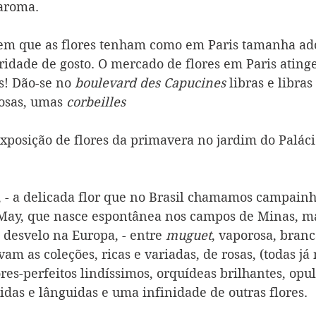
 aroma.
em que as flores tenham como em Paris tamanha ador
ridade de gosto. O mercado de flores em Paris ating
s! Dão-se no 
boulevard des Capucines 
libras e libras
rosas, umas 
corbeilles
exposição de flores da primavera no jardim do Palácio
, - a delicada flor que no Brasil chamamos campainh
-May, que nasce espontânea nos campos de Minas, ma
 desvelo na Europa, - entre 
muguet
, vaporosa, branc
vam as coleções, ricas e variadas, de rosas, (todas já
es-perfeitos lindíssimos, orquídeas brilhantes, opul
idas e lânguidas e uma infinidade de outras flores.