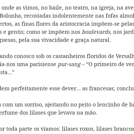
onde as vimos, no baile, no teatro, na igreja, na ave
Bolonha, recostadas indolentemente nas fofas almof
ertos, as finas flores da aristocracia impõem-se pela
as e gentis; como se impõem nos 
boulevards
, nos jar
uesas, pela sua vivacidade e graça natural.
ando conosco sob os castanheiros floridos de Versalh
zia-nos uma parisiense 
pur-sang
 – “O primeiro de ve
ta...”
em perfeitamente esse dever... as francesas; concl
 com um sorriso, ajeitando no peito o lencinho de ba
erfume dos lilases que levava na mão.
por toda parte os víamos: lilases roxos, lilases branco