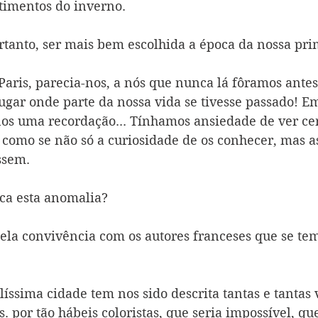
rtimentos do inverno.
rtanto, ser mais bem escolhida a época da nossa prim
aris, parecia-nos, a nós que nunca lá fôramos antes,
ugar onde parte da nossa vida se tivesse passado! Em
os uma recordação... Tínhamos ansiedade de ver certo
, como se não só a curiosidade de os conhecer, mas a
ssem.
ca esta anomalia?
 pela convivência com os autores franceses que se te
íssima cidade tem nos sido descrita tantas e tantas v
. por tão hábeis coloristas, que seria impossível, que