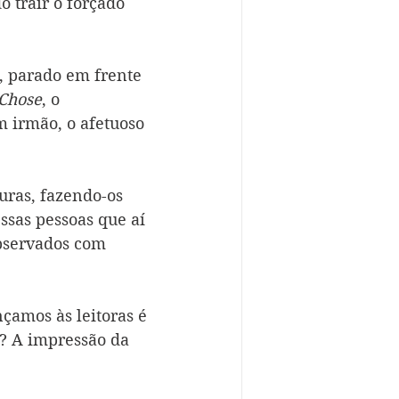
 trair o forçado 
, parado em frente 
 Chose
, o 
m irmão, o afetuoso 
uras, fazendo-os 
ssas pessoas que aí 
bservados com 
çamos às leitoras é 
? A impressão da 