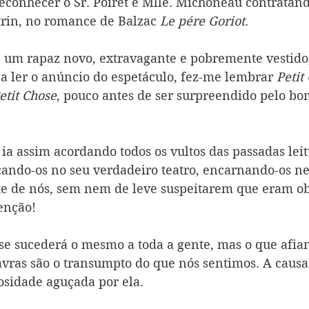
econhecer o Sr. Poiret e Mlle. Michoneau contratando
trin, no romance de Balzac
 Le pére Goriot
.
 
um rapaz novo, extravagante e pobremente vestido
 a ler o anúncio do espetáculo, fez-me lembrar 
Petit
etit Chose
, pouco antes de ser surpreendido pelo bo
ia assim acordando todos os vultos das passadas leit
ocando-os no seu verdadeiro teatro, encarnando-os ne
e de nós, sem nem de leve suspeitarem que eram o
enção!
e sucederá o mesmo a toda a gente, mas o que afian
avras são o transumpto do que nós sentimos. A causa
iosidade aguçada por ela.