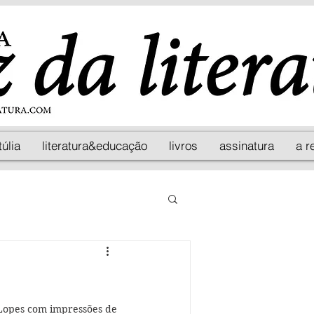
túlia
literatura&educação
livros
assinatura
a r
 Lopes com impressões de 