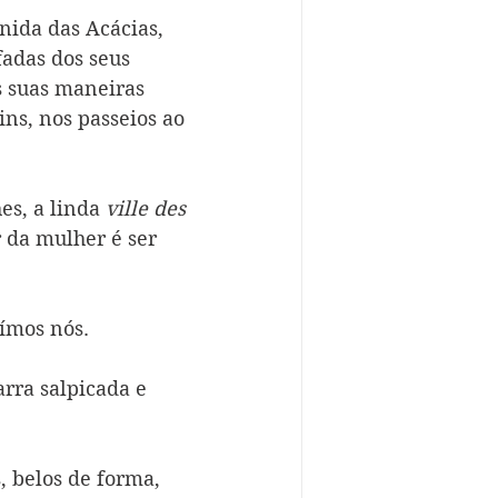
nida das Acácias, 
adas dos seus 
s suas maneiras 
dins, nos passeios ao 
es, a linda 
ville des 
r da mulher é ser 
uímos nós.
rra salpicada e 
s, belos de forma, 