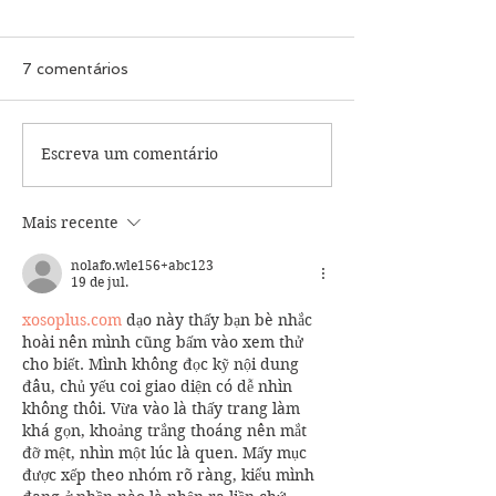
7 comentários
Escreva um comentário
Agenda do impossível,
A telegrafia de
de Gabriel Soares
Machado
Mais recente
nolafo.wle156+abc123
19 de jul.
xosoplus.com
 dạo này thấy bạn bè nhắc 
hoài nên mình cũng bấm vào xem thử 
cho biết. Mình không đọc kỹ nội dung 
đâu, chủ yếu coi giao diện có dễ nhìn 
không thôi. Vừa vào là thấy trang làm 
khá gọn, khoảng trắng thoáng nên mắt 
đỡ mệt, nhìn một lúc là quen. Mấy mục 
được xếp theo nhóm rõ ràng, kiểu mình 