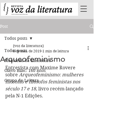
Post
Todos posts
{voz da literatura}
Todos posts
6 de mai. de 2019
1 min de leitura
Arqueofeminismo
Memorial da Literatura
Entrevista com Maxime Rovere 
Olavo Bilac: 160 anos
sobre 
Arqueofeminismo: mulheres 
Grupo de Leitura
filósofas e filósofos feministas nos 
século 17 e 18
, livro recém-lançado 
pela N-1 Edições. 