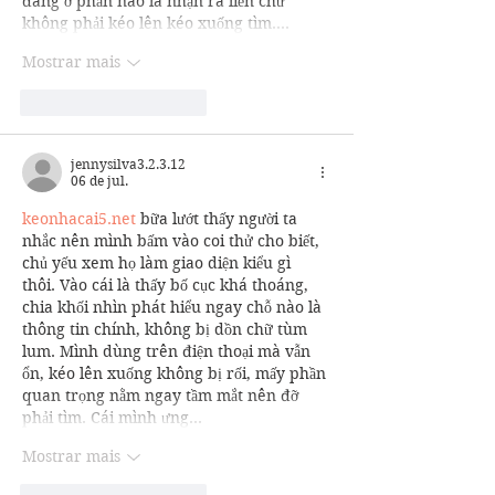
đang ở phần nào là nhận ra liền chứ 
không phải kéo lên kéo xuống tìm.…
Mostrar mais
Curtir
Responder
jennysilva3.2.3.12
06 de jul.
keonhacai5.net
 bữa lướt thấy người ta 
nhắc nên mình bấm vào coi thử cho biết, 
chủ yếu xem họ làm giao diện kiểu gì 
thôi. Vào cái là thấy bố cục khá thoáng, 
chia khối nhìn phát hiểu ngay chỗ nào là 
thông tin chính, không bị dồn chữ tùm 
lum. Mình dùng trên điện thoại mà vẫn 
ổn, kéo lên xuống không bị rối, mấy phần 
quan trọng nằm ngay tầm mắt nên đỡ 
phải tìm. Cái mình ưng…
Mostrar mais