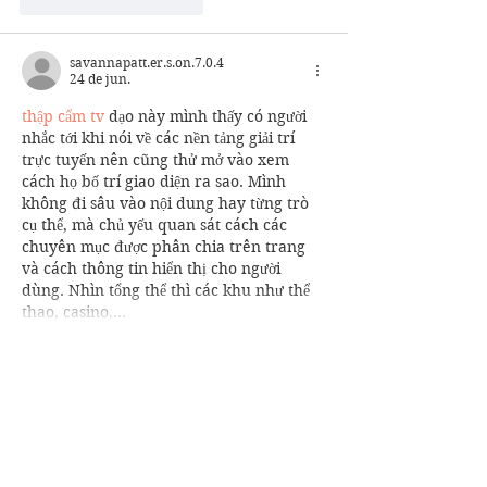
Curtir
Responder
savannapatt.er.s.on.7.0.4
24 de jun.
thập cẩm tv
 dạo này mình thấy có người 
nhắc tới khi nói về các nền tảng giải trí 
trực tuyến nên cũng thử mở vào xem 
cách họ bố trí giao diện ra sao. Mình 
không đi sâu vào nội dung hay từng trò 
cụ thể, mà chủ yếu quan sát cách các 
chuyên mục được phân chia trên trang 
và cách thông tin hiển thị cho người 
dùng. Nhìn tổng thể thì các khu như thể 
thao, casino,…
Mostrar mais
Curtir
Responder
savannapatt.er.s.on.7.0.4
22 de jun.