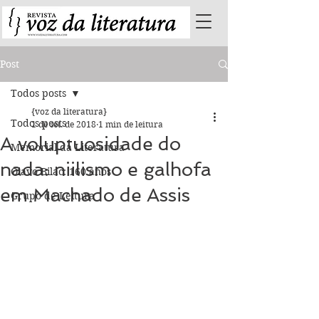
Post
Todos posts
{voz da literatura}
Todos posts
1 de set. de 2018
1 min de leitura
A voluptuosidade do
Memorial da Literatura
nada: niilismo e galhofa
Olavo Bilac: 160 anos
em Machado de Assis
Grupo de Leitura