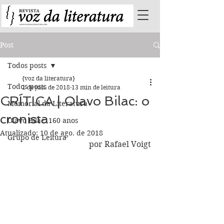
Post
Todos posts
{voz da literatura}
Todos posts
1 de jun. de 2018
13 min de leitura
CRÍTICA | Olavo Bilac: o
Memorial da Literatura
cronista
Olavo Bilac: 160 anos
Atualizado:
10 de ago. de 2018
Grupo de Leitura
por Rafael Voigt