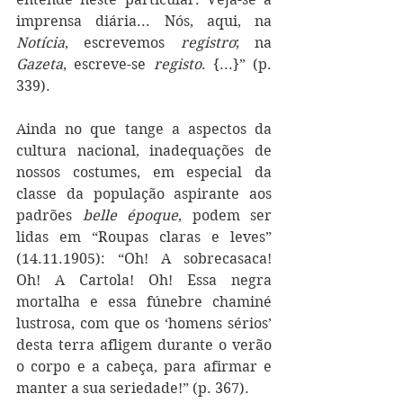
imprensa diária... Nós, aqui, na 
Notícia
, escrevemos 
registro
; na 
Gazeta
, escreve-se 
registo
. {...}” (p. 
339).
Ainda no que tange a aspectos da 
cultura nacional, inadequações de 
nossos costumes, em especial da 
classe da população aspirante aos 
padrões 
belle époque
, podem ser 
lidas em “Roupas claras e leves” 
(14.11.1905): “Oh! A sobrecasaca! 
Oh! A Cartola! Oh! Essa negra 
mortalha e essa fúnebre chaminé 
lustrosa, com que os ‘homens sérios’ 
desta terra afligem durante o verão 
o corpo e a cabeça, para afirmar e 
manter a sua seriedade!” (p. 367). 