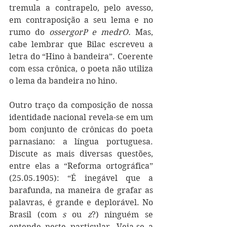
tremula a contrapelo, pelo avesso, 
em contraposição a seu lema e no 
rumo do 
ossergorP e medrO. 
Mas, 
cabe lembrar que Bilac escreveu a 
letra do “Hino à bandeira”. Coerente 
com essa crônica, o poeta não utiliza 
o lema da bandeira no hino.
Outro traço da composição de nossa 
identidade nacional revela-se em um 
bom conjunto de crônicas do poeta 
parnasiano: a língua portuguesa. 
Discute as mais diversas questões, 
entre elas a “Reforma ortográfica” 
(25.05.1905): “É inegável que a 
barafunda, na maneira de grafar as 
palavras, é grande e deplorável. No 
Brasil (com 
s 
ou
 z
?) ninguém se 
entende neste particular. Veja-se a 