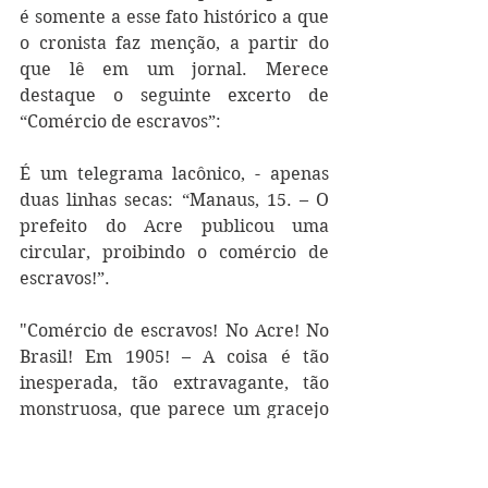
é somente a esse fato histórico a que 
o cronista faz menção, a partir do 
que lê em um jornal. Merece 
destaque o seguinte excerto de 
“Comércio de escravos”:
É um telegrama lacônico, - apenas 
duas linhas secas: “Manaus, 15. – O 
prefeito do Acre publicou uma 
circular, proibindo o comércio de 
escravos!”.
"Comércio de escravos! No Acre! No 
Brasil! Em 1905! – A coisa é tão 
inesperada, tão extravagante, tão 
monstruosa, que parece um gracejo 
de mau gosto, invenção satânica de 
algum espírito perverso. Mas, não! O 
caso é real! No Acre, vendem-se e 