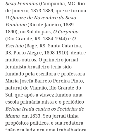
Sexo Feminino
 (Campanha, MG- Rio 
de Janeiro, 1873-1889, que se tornou 
O Quinze de Novembro do Sexo 
Feminino
 (Rio de Janeiro, 1889-
1890), no Sul do país, 
O Corymbo
(Rio Grande, RS, 1884-1944) e 
O 
Escrínio
 (Bagé, RS- Santa Catarina, 
RS, Porto Alegre, 1898-1910), dentre 
muitos outros. O primeiro jornal 
feminista brasileiro teria sido 
fundado pela escritora e professora 
Maria Josefa Barreto Pereira Pinto, 
natural de Viamão, Rio Grande do 
Sul, que após a viuvez fundou uma 
escola primária mista e o periódico 
Belona Irada contra os Sectários de 
Momo
, em 1833. Seu jornal tinha 
propósitos políticos, e sua redatora 
“não era lady, era uma trabalhadora 