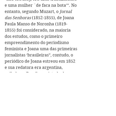
e uma mulher ´de faca na bota’”. No 
entanto, segundo Muzart, o 
Jornal 
das Senhoras
 (1852-1855), de Joana 
Paula Manso de Noronha (1819-
1855) foi considerado, na maioria 
dos estudos, como o primeiro 
empreendimento do periodismo 
feminista e Joana uma das primeiras 
jornalistas ‘brasileiras”, contudo, o 
periódico de Joana estreou em 1852 
e sua redatora era argentina, 
exilada no Brasil em virtude da 
ditadura de Rosas (MUZART, 2013, p. 
2-3). De todo modo, Maria Josefa e 
Joana sofreram com o esquecimento 
político de seus legados pioneiros. 
A imprensa feminina, por outro 