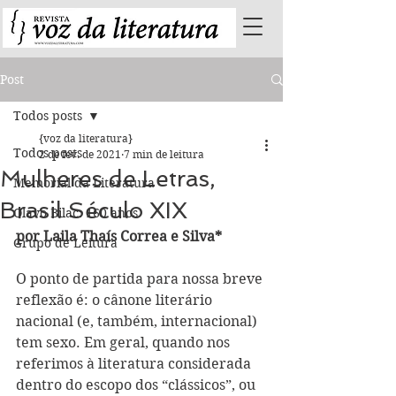
Post
Todos posts
{voz da literatura}
Todos posts
2 de fev. de 2021
7 min de leitura
Mulheres de Letras,
Memorial da Literatura
Brasil Século XIX
Olavo Bilac: 160 anos
por Laila Thaís Correa e Silva*
Grupo de Leitura
O ponto de partida para nossa breve 
reflexão é: o cânone literário 
nacional (e, também, internacional) 
tem sexo. Em geral, quando nos 
referimos à literatura considerada 
dentro do escopo dos “clássicos”, ou 