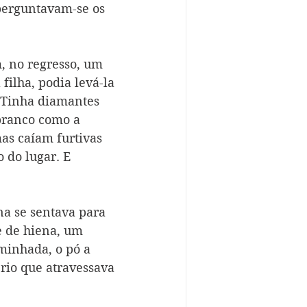
 perguntavam-se os 
, no regresso, um 
filha, podia levá-la 
. Tinha diamantes 
 branco como a 
as caíam furtivas 
 do lugar. E 
a se sentava para 
e de hiena, um 
minhada, o pó a 
 rio que atravessava 