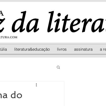
túlia
literatura&educação
livros
assinatura
a r
ha do