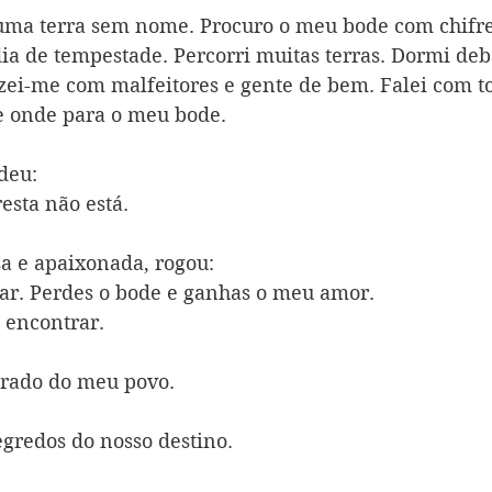
uma terra sem nome. Procuro o meu bode com chifre
a de tempestade. Percorri muitas terras. Dormi deba
zei-me com malfeitores e gente de bem. Falei com to
 onde para o meu bode.
deu:
esta não está.
sa e apaixonada, rogou:
car. Perdes o bode e ganhas o meu amor.
 encontrar.
grado do meu povo.
egredos do nosso destino.