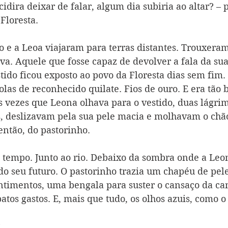
idira deixar de falar, algum dia subiria ao altar? –
Floresta.
o e a Leoa viajaram para terras distantes. Trouxeram
va. Aquele que fosse capaz de devolver a fala da sua 
stido ficou exposto ao povo da Floresta dias sem fim
olas de reconhecido quilate. Fios de ouro. E era tão
s vezes que Leona olhava para o vestido, duas lágrim
s, deslizavam pela sua pele macia e molhavam o chão
então, do pastorinho.
 tempo. Junto ao rio. Debaixo da sombra onde a Leon
 do seu futuro. O pastorinho trazia um chapéu de pel
timentos, uma bengala para suster o cansaço da ca
atos gastos. E, mais que tudo, os olhos azuis, como o
?