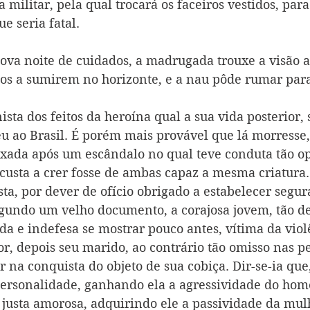
a militar, pela qual trocará os faceiros vestidos, par
e seria fatal.
nova noite de cuidados, a madrugada trouxe a visão al
ios a sumirem no horizonte, e a nau pôde rumar para
ista dos feitos da heroína qual a sua vida posterior,
veu ao Brasil. É porém mais provável que lá morresse,
ixada após um escândalo no qual teve conduta tão op
custa a crer fosse de ambas capaz a mesma criatura. 
ta, por dever de ofício obrigado a estabelecer segur
egundo um velho documento, a corajosa jovem, tão de
da e indefesa se mostrar pouco antes, vítima da vio
, depois seu marido, ao contrário tão omisso nas p
na conquista do objeto de sua cobiça. Dir-se-ia que
ersonalidade, ganhando ela a agressividade do hom
justa amorosa, adquirindo ele a passividade da mul