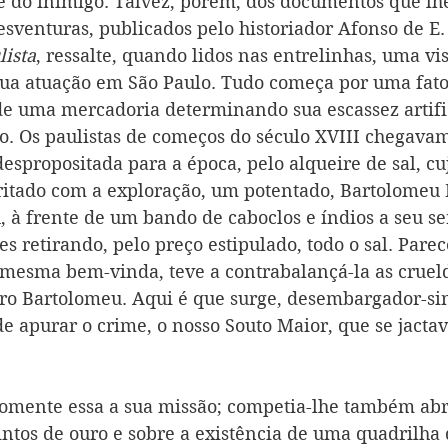
e do inimigo. Talvez, porém, dos documentos que lh
esventuras, publicados pelo historiador Afonso de E
ista
, ressalte, quando lidos nas entrelinhas, uma v
sua atuação em São Paulo. Tudo começa por uma fato q
e uma mercadoria determinando sua escassez artifici
. Os paulistas de começos do século XVIII chegavam
despropositada para a época, pelo alqueire de sal, c
rritado com a exploração, um potentado, Bartolomeu
u, à frente de um bando de caboclos e índios a seu se
es retirando, pelo preço estipulado, todo o sal. Pare
 mesma bem-vinda, teve a contrabalançá-la as cruel
iro Bartolomeu. Aqui é que surge, desembargador-si
e apurar o crime, o nosso Souto Maior, que se jactav
omente essa a sua missão; competia-lhe também abri
intos de ouro e sobre a existência de uma quadrilha