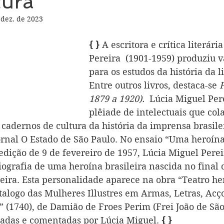
tura
 dez. de 2023
{ }
 A escritora e crítica literári
Pereira  (1901-1959) produziu v
para os estudos da história da li
Entre outros livros, destaca-se 
P
1879 a 1920).  
Lúcia Miguel Pere
plêiade de intelectuais que co
cadernos de cultura da história da imprensa brasilei
ornal O Estado de São Paulo. No ensaio “Uma heroína 
edição de 9 de fevereiro de 1957, Lúcia Miguel Perei
iografia de uma heroína brasileira nascida no final d
eira. Esta personalidade aparece na obra “Teatro he
atalogo das Mulheres Illustres em Armas, Letras, Acç
s” (1740), de Damião de Froes Perim (Frei João de Sã
tadas e comentadas por Lúcia Miguel. 
{ }