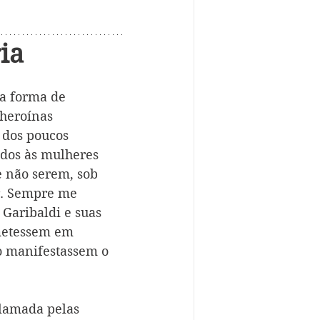
ia
da forma de 
heroínas 
dos poucos 
idos às mulheres 
e não serem, sob 
r. Sempre me 
Garibaldi e suas 
metessem em 
o manifestassem o 
lamada pelas 