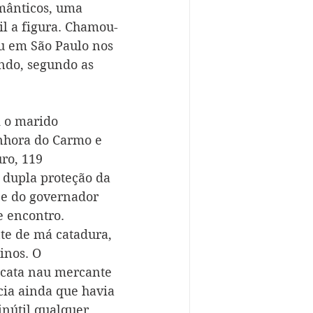
mânticos, uma 
il a figura. Chamou-
u em São Paulo nos 
endo, segundo as 
 o marido 
nhora do Carmo e 
ro, 119 
 dupla proteção da 
 e do governador 
e encontro. 
te de má catadura, 
inos. O 
cata nau mercante 
ia ainda que havia 
nútil qualquer 