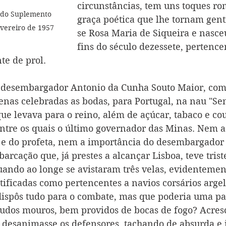
circunstâncias, tem uns toques ro
 do Suplemento 
graça poética que lhe tornam gent
evereiro de 1957
se Rosa Maria de Siqueira e nasce
fins do século dezessete, pertenc
nte de prol.
 desembargador Antonio da Cunha Souto Maior, com
nas celebradas as bodas, para Portugal, na nau "Se
que levava para o reino, além de açúcar, tabaco e cou
entre os quais o último governador das Minas. Nem a
 e do profeta, nem a importância do desembargador
rcação que, já prestes a alcançar Lisboa, teve trist
ndo ao longe se avistaram três velas, evidentemen
tificadas como pertencentes a navios corsários argel
ispôs tudo para o combate, mas que poderia uma pa
udos mouros, bem providos de bocas de fogo? Acresc
desanimasse os defensores, tachando de absurda e i