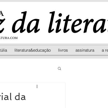
túlia
literatura&educação
livros
assinatura
a r
ial da