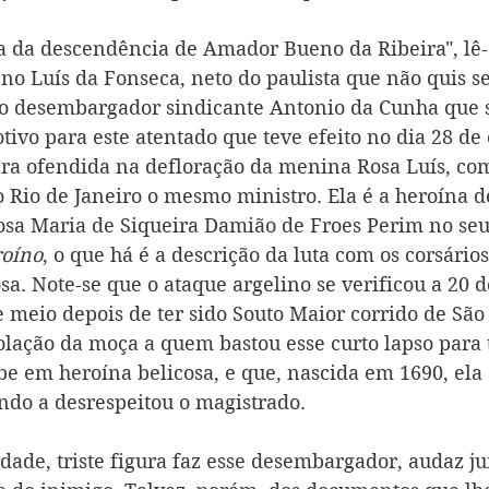
 da descendência de Amador Bueno da Ribeira", lê-se
o Luís da Fonseca, neto do paulista que não quis ser
o desembargador sindicante Antonio da Cunha que 
tivo para este atentado que teve efeito no dia 28 de
ra ofendida na defloração da menina Rosa Luís, co
o Rio de Janeiro o mesmo ministro. Ela é a heroína 
sa Maria de Siqueira Damião de Froes Perim no seu
roíno
, o que há é a descrição da luta com os corsários
sa. Note-se que o ataque argelino se verificou a 20 
e meio depois de ter sido Souto Maior corrido de São
olação da moça a quem bastou esse curto lapso para 
 em heroína belicosa, e que, nascida em 1690, ela 
ndo a desrespeitou o magistrado. 
dade, triste figura faz esse desembargador, audaz ju