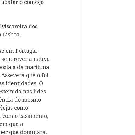
a abafar o começo 
vissareira dos 
 Lisboa.
 se em Portugal 
 sem rever a nativa 
osta a da marítima 
Assevera que o foi 
as identidades. O 
stemida nas lides 
lência do mesmo 
elejas como 
, com o casamento, 
em que a 
her que dominara. 