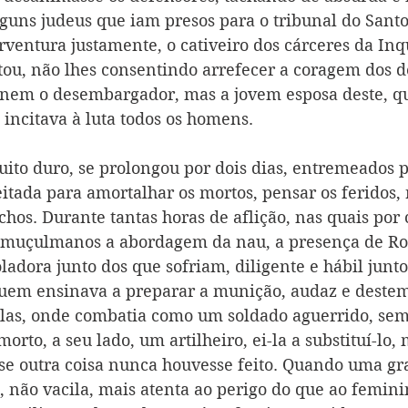
lguns judeus que iam presos para o tribunal do Santo 
rventura justamente, o cativeiro dos cárceres da In
ou, não lhes consentindo arrefecer a coragem dos d
nem o desembargador, mas a jovem esposa deste, que 
- incitava à luta todos os homens. 
ito duro, se prolongou por dois dias, entremeados p
eitada para amortalhar os mortos, pensar os feridos, 
chos. Durante tantas horas de aflição, nas quais por 
 muçulmanos a abordagem da nau, a presença de Ros
ladora junto dos que sofriam, diligente e hábil junto
uem ensinava a preparar a munição, audaz e destem
alas, onde combatia como um soldado aguerrido, sem
morto, a seu lado, um artilheiro, ei-la a substituí-lo
e outra coisa nunca houvesse feito. Quando uma gra
l, não vacila, mais atenta ao perigo do que ao femin