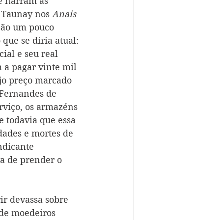
e narram as 
. Taunay nos 
Anais 
isão um pouco 
ue se diria atual: 
al e seu real 
 a pagar vinte mil 
ujo preço marcado 
 Fernandes de 
rviço, os armazéns 
ce todavia que essa 
dades e mortes de 
ndicante 
a de prender o 
r devassa sobre 
 de moedeiros 