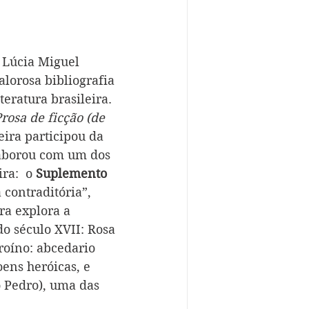
a Lúcia Miguel 
alorosa bibliografia 
teratura brasileira. 
rosa de ficção (de 
ira participou da 
laborou com um dos 
ra:  o 
Suplemento 
contraditória”, 
ra explora a 
o século XVII: Rosa 
roíno: abcedario 
oens heróicas, e 
o Pedro), uma das 