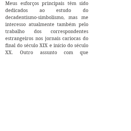
Meus esforços principais têm sido 
dedicados ao estudo do 
decadentismo-simbolismo, mas me 
interesso atualmente também pelo 
trabalho dos correspondentes 
estrangeiros nos jornais cariocas do 
final do século XIX e início do século 
XX. Outro assunto com que 
ocasionalmente me ocupo é a 
literatura paradidática publicada 
durante a Primeira República. 
Venho tentando despertar o 
interesse dos orientandos por esses 
âmbitos de pesquisa, mas acolho 
praticamente qualquer proposta de 
investigação que aborde textos de 
interesse literário publicados em 
periódicos nacionais ou estrangeiros.