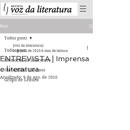
Post
Todos posts
{voz da literatura}
Todos posts
1 de jun. de 2018
6 min de leitura
ENTREVISTA | Imprensa
Memorial da Literatura
e literatura
Olavo Bilac: 160 anos
Atualizado:
9 de ago. de 2018
Grupo de Leitura