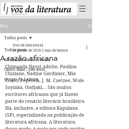
Post
Todos posts
{voz da literatura}
Todos posts
28 de set. de 2020
2 min de leitura
A razão africana
Memorial da Literatura
Chimanda Ngozi Adiche, Paulina 
Olavo Bilac: 160 anos
Chiziane, Nadine Gordimer, Mia 
Grupo de Leitura
Couto, Pepetela, J. M. Coetzee, Wole 
Soyinka, Ondjaki... São muitos 
escritores africanos que já fazem 
parte do cenário literário brasileiro. 
Há, inclusive, a editora Kapulana 
(SP), especializada na publicação de 
literatura africana. A literatura, 
desse modo, é meio por onde muitos 