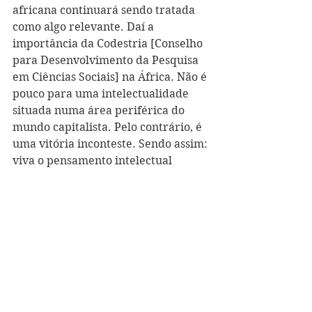
africana continuará sendo tratada 
como algo relevante. Daí a 
importância da Codestria [Conselho 
para Desenvolvimento da Pesquisa 
em Ciências Sociais] na África. Não é 
pouco para uma intelectualidade 
situada numa área periférica do 
mundo capitalista. Pelo contrário, é 
uma vitória inconteste. Sendo assim: 
viva o pensamento intelectual 
africano contemporâneo!” (p. 177)
BARBOSA, Muryatan S. 
A razão 
africana: breve história do 
pensamento africano 
contemporâneo
. 1. ed. São Paulo: 
Todavia, 2020. 216 p.